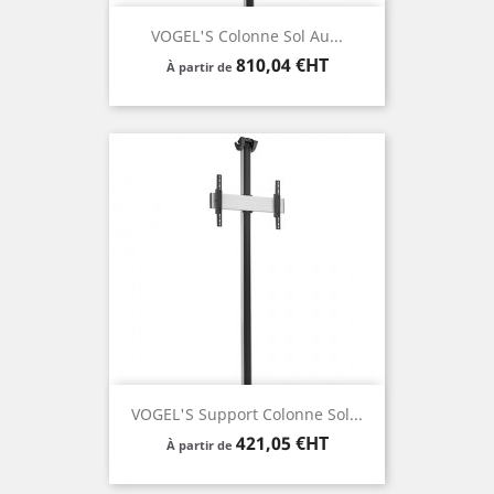
VOGEL'S Colonne Sol Au...
Prix
810,04 €HT
À partir de
VOGEL'S Support Colonne Sol...
Prix
421,05 €HT
À partir de