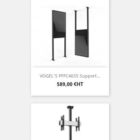
VOGEL'S PFFC4655 Support...
Prix
589,00 €HT