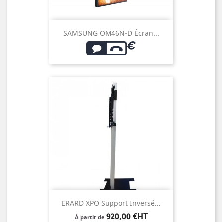
SAMSUNG OM46N-D Écran...
ERARD XPO Support Inversé...
Prix
920,00 €HT
À partir de