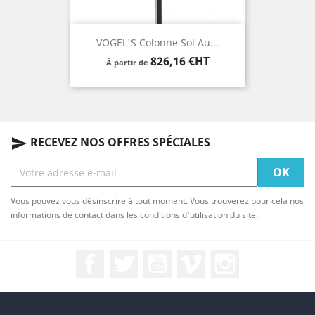
VOGEL'S Colonne Sol Au...
Prix
826,16 €HT
À partir de
RECEVEZ NOS OFFRES SPÉCIALES
send
Vous pouvez vous désinscrire à tout moment. Vous trouverez pour cela nos
informations de contact dans les conditions d'utilisation du site.
Facebook
Twitter
YouTube
Vimeo
Instagram