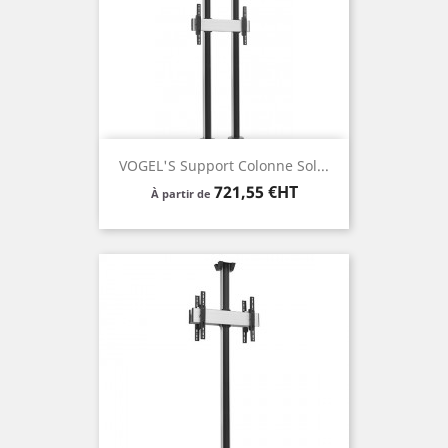
VOGEL'S Support Colonne Sol...
Prix
721,55 €HT
À partir de