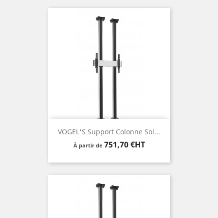
VOGEL'S Support Colonne Sol...
Prix
751,70 €HT
À partir de