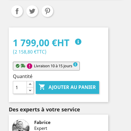
1 799,00 €HT
(2 158,80 €TTC)
report
Livraison 10 à 15 jours
Quantité

AJOUTER AU PANIER
Des experts à votre service
Fabrice
Expert