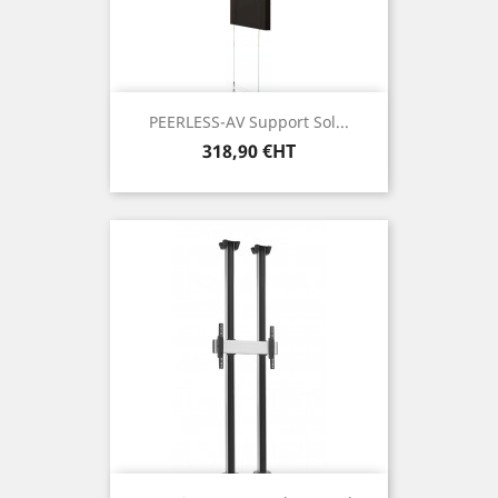
PEERLESS-AV Support Sol...
Prix
318,90 €HT