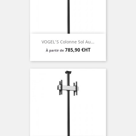
VOGEL'S Colonne Sol Au...
Prix
785,90 €HT
À partir de