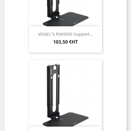
VOGEL'S PVA5050 Support...
Prix
103,50 €HT