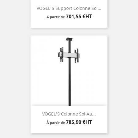
VOGEL'S Support Colonne Sol...
Prix
701,55 €HT
À partir de
VOGEL'S Colonne Sol Au...
Prix
785,90 €HT
À partir de