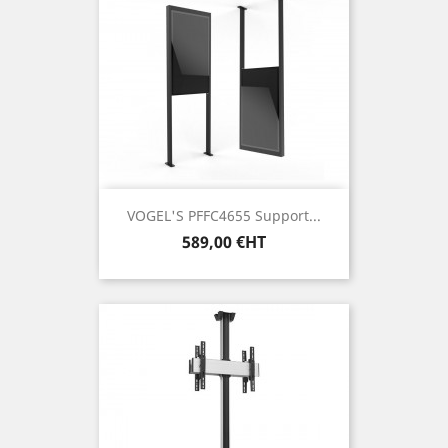
VOGEL'S PFFC4655 Support...
Prix
589,00 €HT