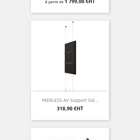
Prix
1 799,00 €HT
À partir de
PEERLESS-AV Support Sol...
Prix
318,90 €HT