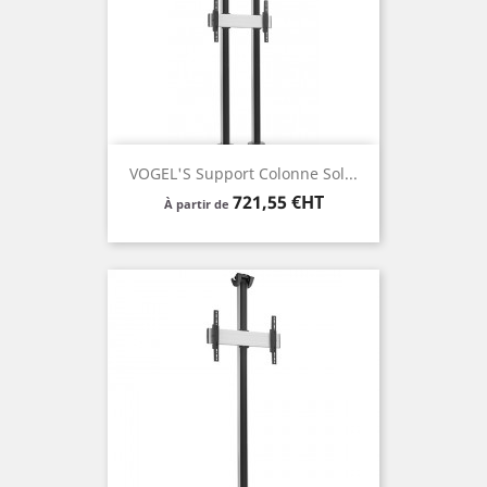
VOGEL'S Support Colonne Sol...
Prix
721,55 €HT
À partir de