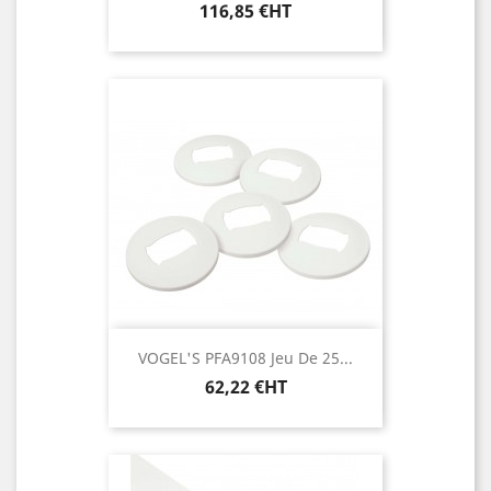
Prix
116,85 €HT
VOGEL'S PFA9108 Jeu De 25...
Prix
62,22 €HT