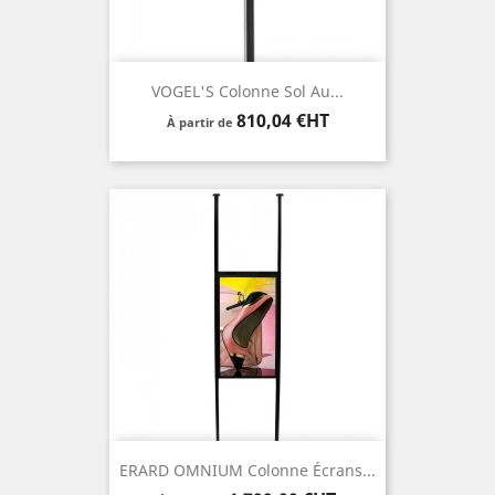
VOGEL'S Colonne Sol Au...
Prix
810,04 €HT
À partir de
ERARD OMNIUM Colonne Écrans...