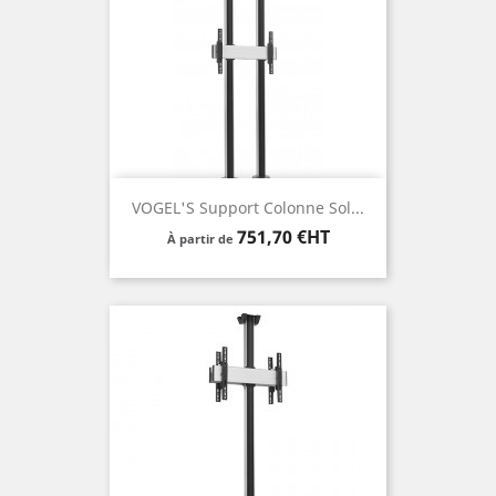
VOGEL'S Support Colonne Sol...
Prix
751,70 €HT
À partir de