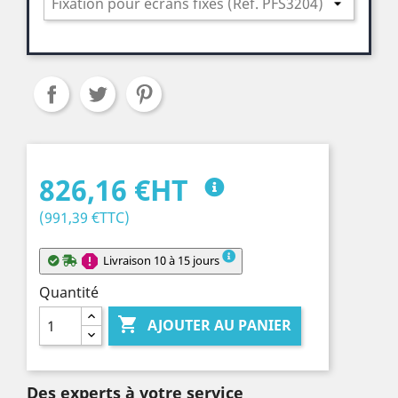
826,16 €HT
(991,39 €TTC)
report
Livraison 10 à 15 jours
Quantité

AJOUTER AU PANIER
Des experts à votre service