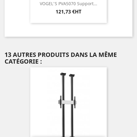
VOGEL'S PVA5070 Support...
Prix
121,73 €HT
13 AUTRES PRODUITS DANS LA MÊME
CATÉGORIE :