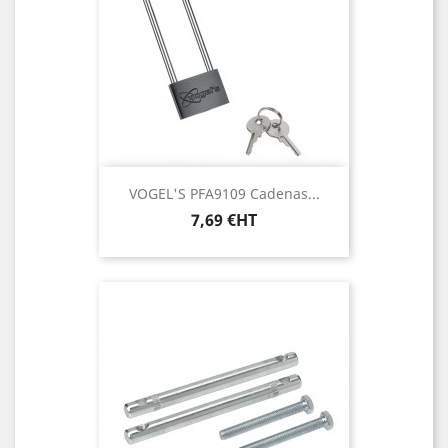
VOGEL'S PFA9109 Cadenas...
Prix
7,69 €HT