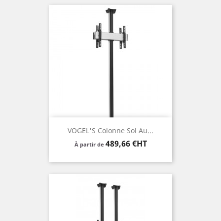
VOGEL'S Colonne Sol Au...
Prix
489,66 €HT
À partir de