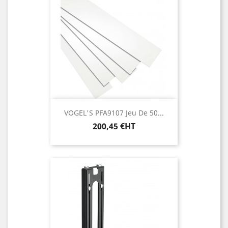
VOGEL'S PFA9107 Jeu De 50...
Prix
200,45 €HT