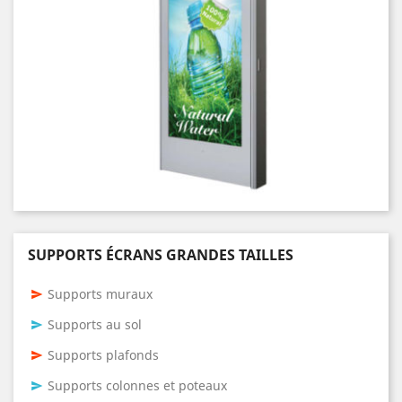
SUPPORTS ÉCRANS GRANDES TAILLES
Supports muraux
send
Supports au sol
send
Supports plafonds
send
Supports colonnes et poteaux
send