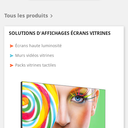
Tous les produits

SOLUTIONS D'AFFICHAGES ÉCRANS VITRINES
Écrans haute luminosité
send
Murs vidéos vitrines
send
Packs vitrines tactiles
send