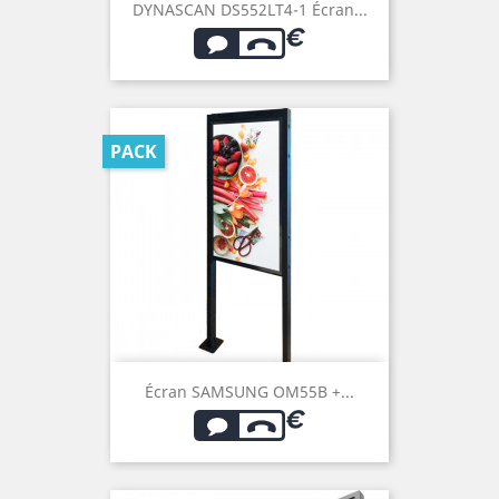
DYNASCAN DS552LT4-1 Écran...
PACK
Écran SAMSUNG OM55B +...