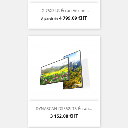
LG 75XS4G Écran Vitrine...
Prix
4 799,09 €HT
À partir de
DYNASCAN DS552LT5 Écran...
Prix
3 152,08 €HT