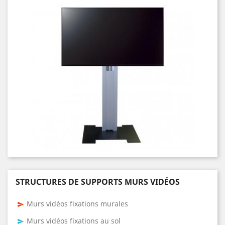
STRUCTURES DE SUPPORTS MURS VIDÉOS
Murs vidéos fixations murales
send
Murs vidéos fixations au sol
send