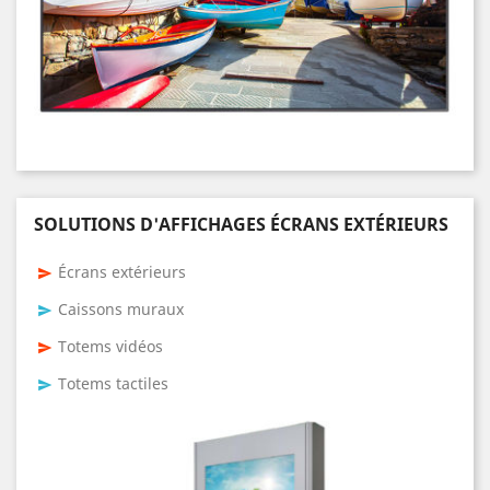
SOLUTIONS D'AFFICHAGES ÉCRANS EXTÉRIEURS
Écrans extérieurs
send
Caissons muraux
send
Totems vidéos
send
Totems tactiles
send