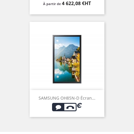
Prix
4 622,08 €HT
À partir de
SAMSUNG OH85N-D Écran...