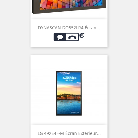
DYNASCAN DO552LR4 Écran...
LG 49XE4F-M Écran Extérieur...