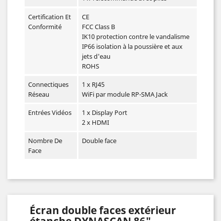
Certification Et
CE
Conformité
FCC Class B
IK10 protection contre le vandalisme
IP66 isolation à la poussière et aux
jets d'eau
ROHS
Connectiques
1 x RJ45
Réseau
WiFi par module RP-SMA Jack
Entrées Vidéos
1 x Display Port
2 x HDMI
Nombre De
Double face
Face
Écran double faces extérieur
étanche DYNASCAN 86"