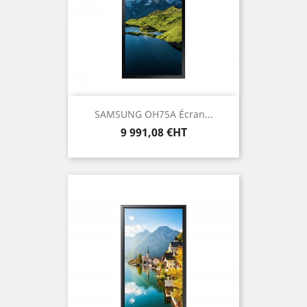
SAMSUNG OH75A Écran...
Prix
9 991,08 €HT