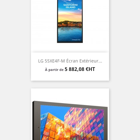
LG 55XE4F-M Écran Extérieur...
Prix
5 882,08 €HT
À partir de