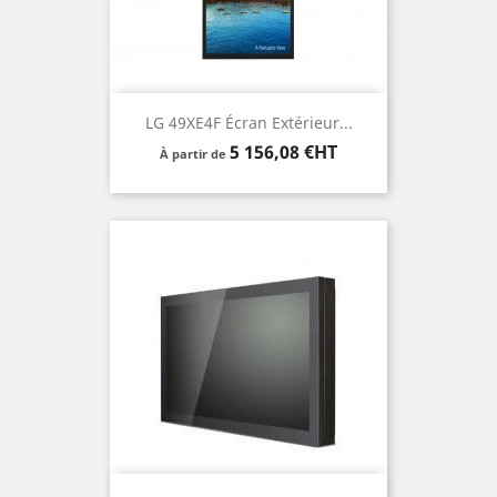
LG 49XE4F Écran Extérieur...
Prix
5 156,08 €HT
À partir de