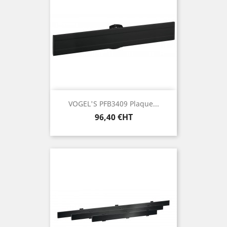
VOGEL'S PFB3409 Plaque...
Prix
96,40 €HT