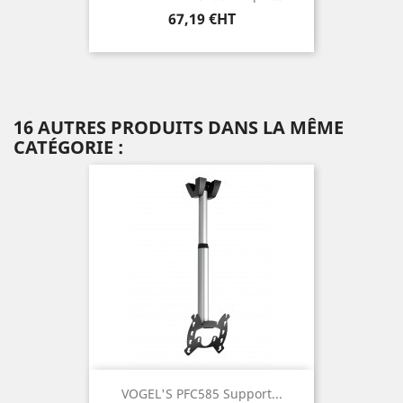
Prix
67,19 €HT
16 AUTRES PRODUITS DANS LA MÊME
CATÉGORIE :
VOGEL'S PFC585 Support...