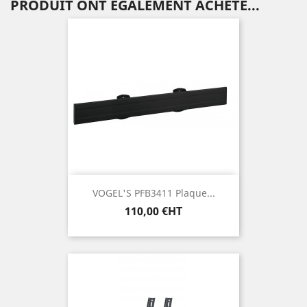
PRODUIT ONT ÉGALEMENT ACHETÉ...
VOGEL'S PFB3411 Plaque...
Prix
110,00 €HT