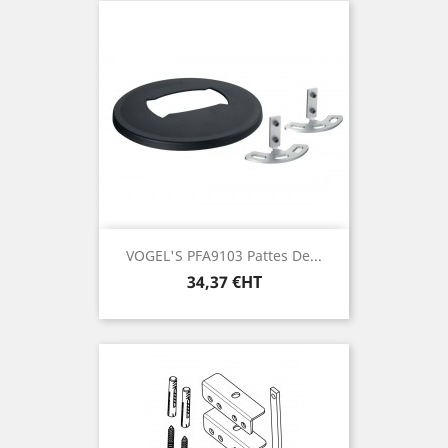
VOGEL'S PFA9103 Pattes De...
Prix
34,37 €HT