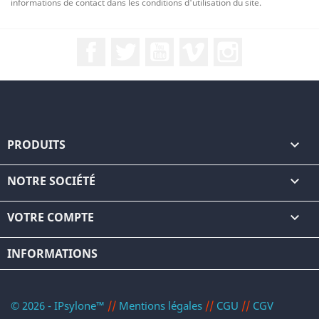
informations de contact dans les conditions d'utilisation du site.
Facebook
Twitter
YouTube
Vimeo
Instagram
PRODUITS

NOTRE SOCIÉTÉ

VOTRE COMPTE

INFORMATIONS
© 2026 - IPsylone™
//
Mentions légales
//
CGU
//
CGV