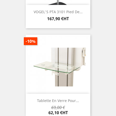
VOGEL'S PTA 3101 Pied De...
Prix
167,90 €HT
-10%
Tablette En Verre Pour...
Prix
69,00 €
Prix
de
62,10 €HT