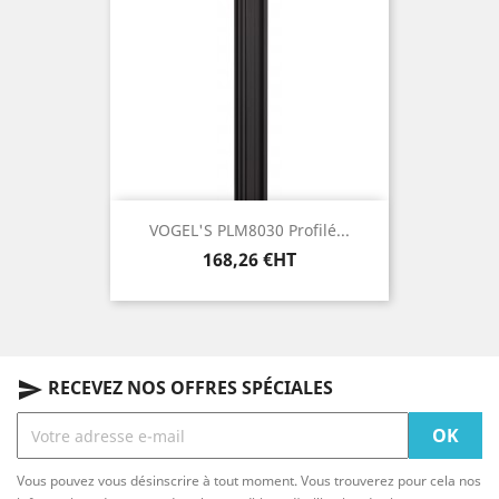
VOGEL'S PLM8030 Profilé...
Prix
168,26 €HT
RECEVEZ NOS OFFRES SPÉCIALES
send
Vous pouvez vous désinscrire à tout moment. Vous trouverez pour cela nos