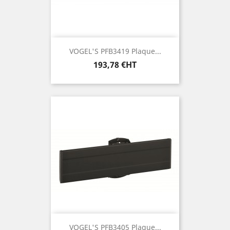
VOGEL'S PFB3419 Plaque...
Prix
193,78 €HT
VOGEL'S PFB3405 Plaque...