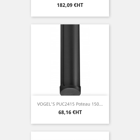
Prix
182,09 €HT
VOGEL'S PUC2415 Poteau 150...
Prix
68,16 €HT