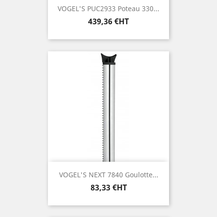
VOGEL'S PUC2933 Poteau 330...
Prix
439,36 €HT
VOGEL'S NEXT 7840 Goulotte...
Prix
83,33 €HT