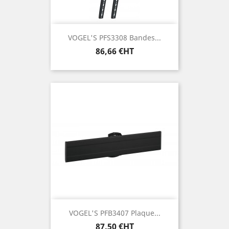
VOGEL'S PFS3308 Bandes...
Prix
86,66 €HT
VOGEL'S PFB3407 Plaque...
Prix
87,50 €HT