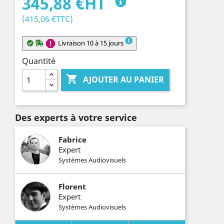
345,88 €HT
(415,06 €TTC)
report
Livraison 10 à 15 jours
Quantité

AJOUTER AU PANIER
Des experts à votre service
Fabrice
Expert
Systèmes Audiovisuels
Florent
Expert
Systèmes Audiovisuels