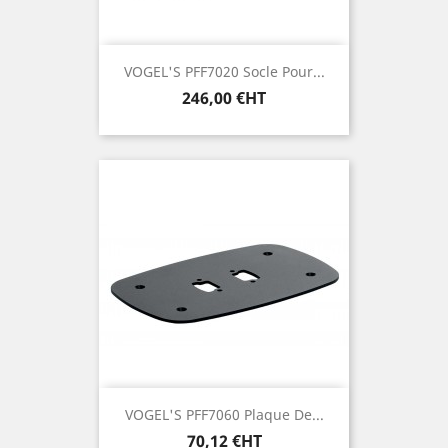
VOGEL'S PFF7020 Socle Pour...
Prix
246,00 €HT
VOGEL'S PFF7060 Plaque De...
Prix
70,12 €HT