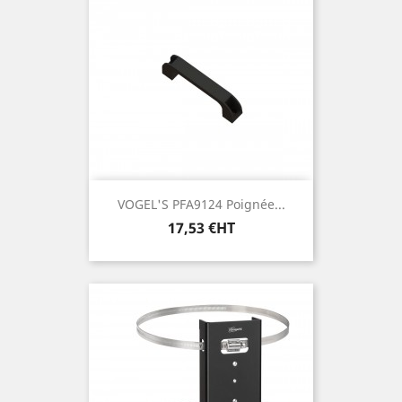
VOGEL'S PFA9124 Poignée...
Prix
17,53 €HT