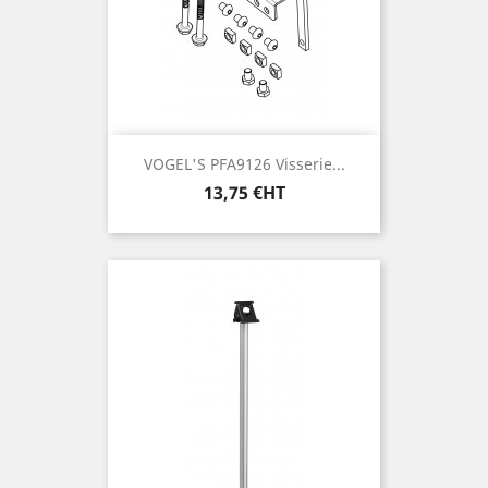
VOGEL'S PFA9126 Visserie...
Prix
13,75 €HT