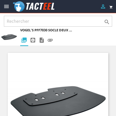


shopping_cart

VOGEL'S PFF7030 SOCLE DEUX TUBES PUC27XX
photo_library
settings_applications
description
attachment