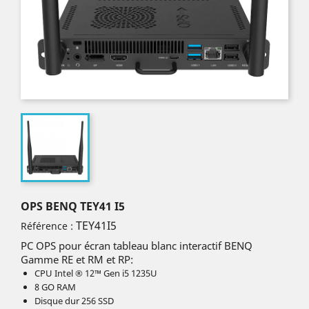
OPS BENQ TEY41 I5
TEY41I5
Référence :
PC OPS pour écran tableau blanc interactif BENQ
Gamme RE et RM et RP:
CPU Intel ® 12™ Gen i5 1235U
8 GO RAM
Disque dur 256 SSD