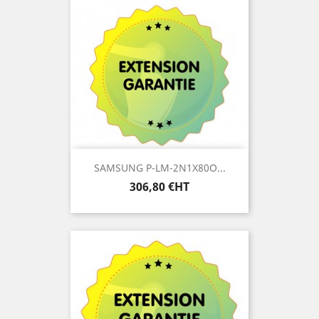
SAMSUNG P-LM-2N1X80O...
Prix
306,80 €HT