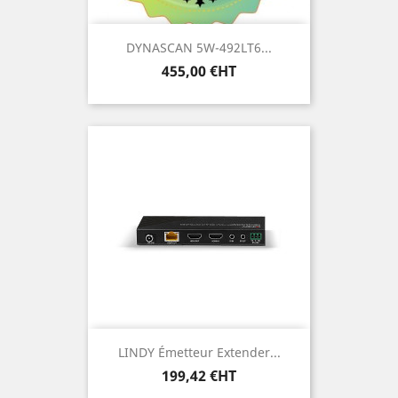
DYNASCAN 5W-492LT6...
Prix
455,00 €HT
LINDY Émetteur Extender...
Prix
199,42 €HT