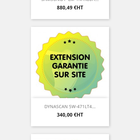
Prix
880,49 €HT
DYNASCAN 5W-471LT4...
Prix
340,00 €HT