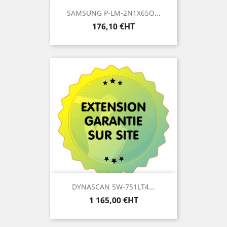
SAMSUNG P-LM-2N1X65O...
Prix
176,10 €HT
DYNASCAN 5W-751LT4...
Prix
1 165,00 €HT