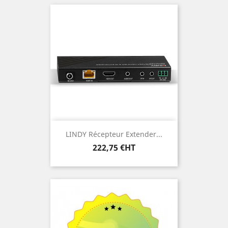
LINDY Récepteur Extender...
Prix
222,75 €HT