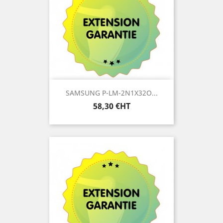
SAMSUNG P-LM-2N1X32O...
Prix
58,30 €HT