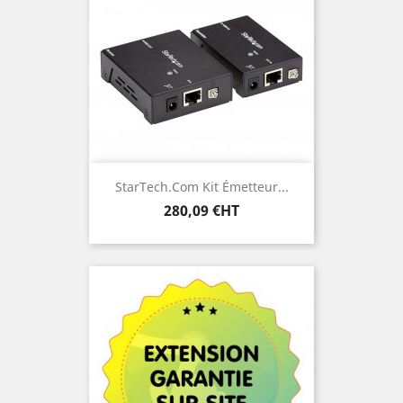
StarTech.com Kit Émetteur...
Prix
280,09 €HT