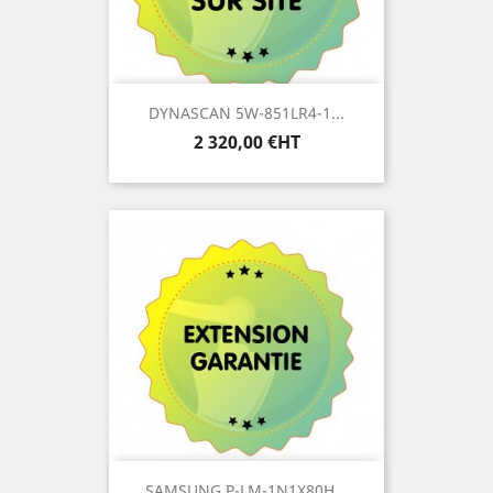
DYNASCAN 5W-851LR4-1...
Prix
2 320,00 €HT
SAMSUNG P-LM-1N1X80H...